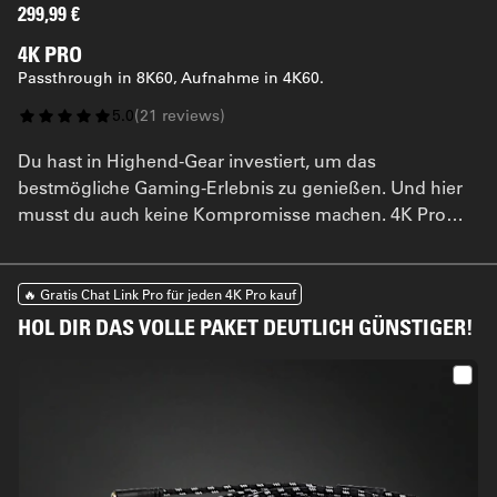
299,99 €
4K PRO
Passthrough in 8K60, Aufnahme in 4K60.
5.0
(
21
reviews
)
Du hast in Highend-Gear investiert, um das
bestmögliche Gaming-Erlebnis zu genießen. Und hier
musst du auch keine Kompromisse machen. 4K Pro
macht aus deinem Highend-PC oder Dual-PC-Setup die
ultimative Streaming-Maschine – ganz ohne Einfluss
auf dein Gameplay.
🔥 Gratis Chat Link Pro für jeden 4K Pro kauf
HOL DIR DAS VOLLE PAKET DEUTLICH GÜNSTIGER!