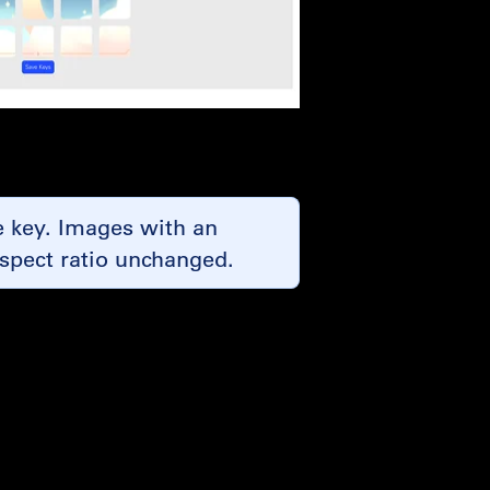
he key. Images with an
l aspect ratio unchanged.