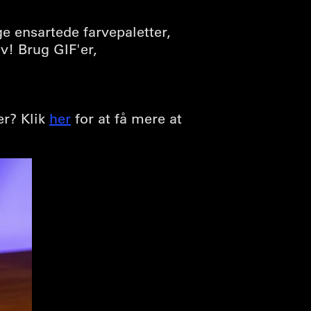
 ensartede farvepaletter,
iv! Brug GIF'er,
er? Klik
her
for at få mere at