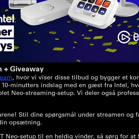
am + Giveaway
tream
, hvor vi viser disse tilbud og bygger et 
 10-minutters indslag med en gæst fra Intel, hv
et Neo-streaming-setup. Vi deler også professio
arene! Stil dine spørgsmål under streamen og 
din opsætning.
Neo-setup til en heldig vinder, så sørg for at f