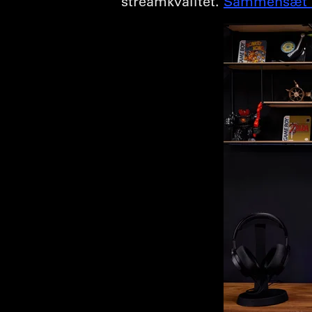
streamkvalitet.
Sammensæt d