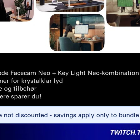
de Facecam Neo + Key Light Neo-kombination
er for krystalklar lyd
 og tilbehør
ere sparer du!
not discounted - savings apply only to bundle 