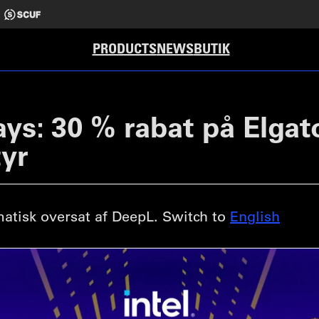
PRODUCTS
NEWS
BUTIK
ys: 30 % rabat på Elga
yr
tisk oversat af DeepL. Switch to
English