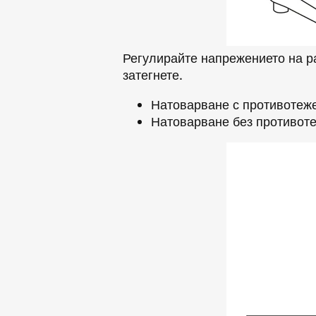
Регулирайте напрежението на ра
затегнете.
Натоварване с противотежест
Натоварване без противотеже