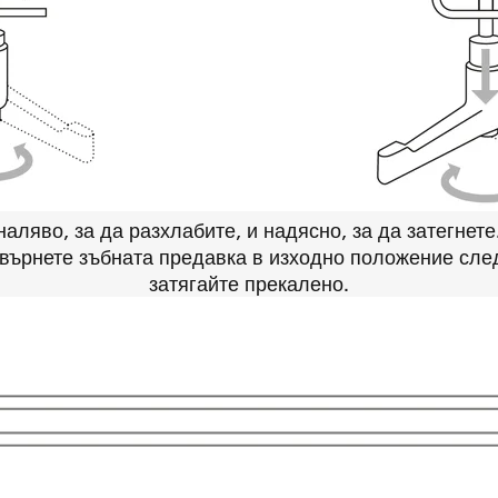
наляво, за да разхлабите, и надясно, за да затегнете
 върнете зъбната предавка в изходно положение сле
затягайте прекалено.