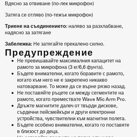
Вдясно за отвиване (по-лек микрофон)
Затяга се отляво (по-тежък микрофон)
Триене на съединението:
наляво за разхлабване,
надясно за затягане
Забележка:
Не затягайте прекалено силно.
Предупреждение
Не превишавайте максималния капацитет на
рамото за микрофона (3 кг/6,6 фунта).
Бъдете внимателни, когато боравите с рамото,
когато към него не е закрепено никакво
натоварване. То може да се върне рязко назад.
Не поставяйте ръцете си между сегментите на
рамото, когато премествате Wave Mic Arm Pro.
Дръжте магнитите далеч от твърди дискове,
сърдечни пейсмейкъри и други електронни
устройства, чувствителни към магнитни полета.
Бъдете особено внимателни, когато го поставяте
в близост до деца.