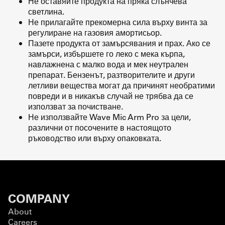
Не оставяйте продукта на пряка слънчева
светлина.
Не прилагайте прекомерна сила върху винта за
регулиране на газовия амортисьор.
Пазете продукта от замърсявания и прах. Ако се
замърси, избършете го леко с мека кърпа,
навлажнена с малко вода и мек неутрален
препарат. Бензенът, разтворителите и други
летливи вещества могат да причинят необратими
повреди и в никакъв случай не трябва да се
използват за почистване.
Не използвайте Wave Mic Arm Pro за цели,
различни от посочените в настоящото
ръководство или върху опаковката.
COMPANY
About
Careers