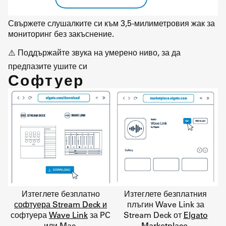
Свържете слушалките си към 3,5-милиметровия жак за
мониторинг без закъснение.
⚠️ Поддържайте звука на умерено ниво, за да
предпазите ушите си
Софтуер
Изтеглете безплатно
Изтеглете безплатния
софтуера Stream Deck и
плъгин Wave Link за
софтуера
Wave Link
за PC
Stream Deck от
Elgato
или Mac.
Marketplace
.