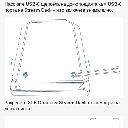
Насочете USB-C щепсела на док-станцията към USB-C
порта на Stream Deck + и го включете внимателно.
Закрепете XLR Dock към Stream Deck + с помощта на
двата винта.