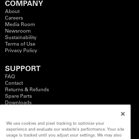
COMPANY
About
Careers
Media Room
Newsroom
Sustainability
Terms of Use
Privacy Policy
SUPPORT
FAQ
Contact
Returns & Refunds
Spare Parts
Downloads
BUSINESS
We use cookies and pixel tracking to optimize your
Business Solutions
experience and evaluate our website’s performance. Your site
Contact Form
usage is tracked until you adjust your settings. We may also