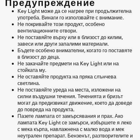
Предупреждение
Key Light може да се нагрее при продължителна
употреба. Винаги го използвайте с внимание.
Не покривайте този продукт, особено
вентилационните отвори.
Не поставяйте върху или в близост до килим,
завеси или други запалими материали.
Бъдете особено внимателни, когато го поставяте
в близост до деца.
Не закачайте предмети на Key Light или на
стойката му.
Не оставяйте продукта на пряка слънчева
светлина.
Не поставяйте уреда на места, изложени на
силни въздушни течения. Теченията и бризът
могат да предизвикат движение, което да доведе
до повреда на продукта.
Пазете лампата от замърсявания и прах. Ако
лампата Key Light се замърси, избършете я леко
с мека кърпа, навлажнена с малко вода и мек
неутрален препарат. Бензенът, разтворителите и