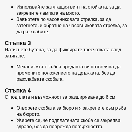
Използвайте затягащия винт на стойката, за да
закрепите лампата на място.
Завъртете по часовниковата стрелка, за да
затегнете, и обратно на часовниковата стрелка, за
да разхлабите.
Стъпка 3
Натиснете бутона, за да фиксирате тресчотката след
затягане.
Механизмът с зъбна предавка ви позволява да
промените положението на дръжката, без да
разхлабвате скобата.
Стъпка 4
С подплата и възможност за разширяване до 6 см
Отворете скобата за бюро и я закрепете към ръба
на бюрото.
Уверете се, че подплатената скоба се закрепва
здраво, без да поврежда повърхността.