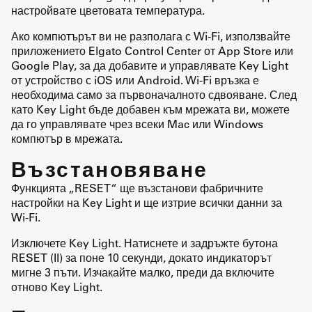
настройвате цветовата температура.
Ако компютърът ви не разполага с Wi-Fi, използвайте
приложението Elgato Control Center от App Store или
Google Play, за да добавите и управлявате Key Light
от устройство с iOS или Android. Wi-Fi връзка е
необходима само за първоначалното сдвояване. След
като Key Light бъде добавен към мрежата ви, можете
да го управлявате чрез всеки Mac или Windows
компютър в мрежата.
Възстановяване
Функцията „RESET“ ще възстанови фабричните
настройки на Key Light и ще изтрие всички данни за
Wi-Fi.
Изключете Key Light. Натиснете и задръжте бутона
RESET (II) за поне 10 секунди, докато индикаторът
мигне 3 пъти. Изчакайте малко, преди да включите
отново Key Light.