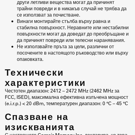
други летливи вещества могат да причинят
трайни повреди и в никакъв случай не трябва да
се използват за почистване.
Винаги монтирайте стълба върху равна и
стабилна повърхност. Неравните или нестабилни
повърхности могат да доведат до преобръщане и
да причинят повреди или телесни наранявания.
Не използвайте пръта за цели, различни от
посочените в настоящото ръководство или върху
опаковката.
Технически
характеристики
Честотен диапазон: 2412 – 2472 MHz (2462 MHz за
FCC, ISED), максимална ефективна излъчена мощност
(e.i.r.p.) < 20 dBm, температурен диапазон: 0 °C – 45 °C
Спазване на
изискванията
С настоящото Corsair Memory Inc. декларира, че това