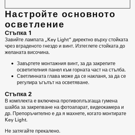
Настройте основното
осветление
Стъпка 1
Завийте лампата „Key Light“ директно върху стойката
чрез вграденото гнездо и винт. Изтеглете стойката до
желаната височина.
Завъртете монтажния винт, за да закрепите
осветителния панел към горната част на стълба.
Светлинната глава може да се накланя, за да се
регулира ъгълът на осветяване.
Стъпка 2
В комплекта е включена противоплъзгаща гумена
шайба за закрепване на фотоапарат, видеокамера и
др. Препоръчително е да я махнете, когато монтирате
Key Light.
Не затягайте прекалено.