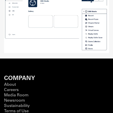
COMPANY
About
Careers
Media Room
Newsroom
Sustainability
Terms of Use