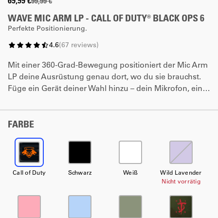
69,99 €
99,99 €
WAVE MIC ARM LP - CALL OF DUTY® BLACK OPS 6
Perfekte Positionierung.
4.6
(
67
reviews
)
Mit einer 360-Grad-Bewegung positioniert der Mic Arm
LP deine Ausrüstung genau dort, wo du sie brauchst.
Füge ein Gerät deiner Wahl hinzu – dein Mikrofon, eine
Kamera oder sogar eine Beleuchtung. Das flache
Design sorgt für freie Sicht, während sich das Recon-
Finish natürlich in jedes moderne FPS-Setup einfügt.
FARBE
Call of Duty
Schwarz
Weiß
Wild Lavender
Nicht vorrätig