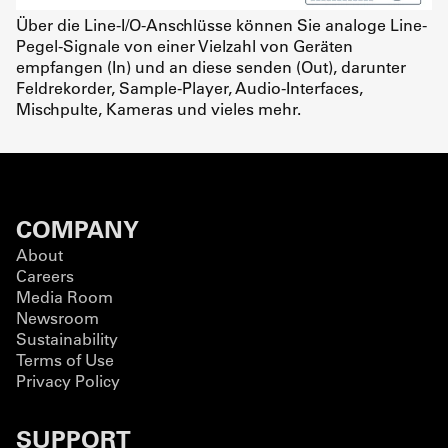
Über die Line-I/O-Anschlüsse können Sie analoge Line-
Pegel-Signale von einer Vielzahl von Geräten
empfangen (In) und an diese senden (Out), darunter
Feldrekorder, Sample-Player, Audio-Interfaces,
Mischpulte, Kameras und vieles mehr.
COMPANY
About
Careers
Media Room
Newsroom
Sustainability
Terms of Use
Privacy Policy
SUPPORT