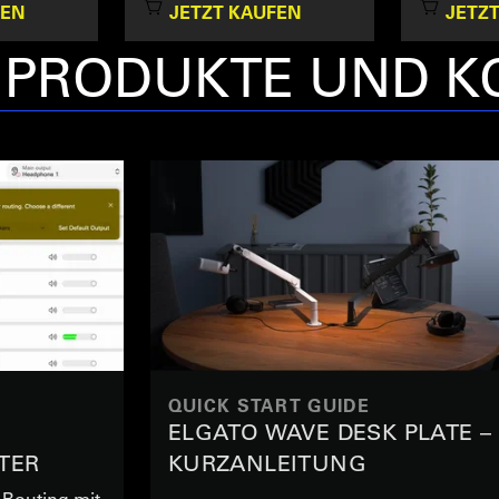
FEN
JETZT KAUFEN
JETZT
E PRODUKTE UND 
QUICK START GUIDE
ELGATO WAVE DESK PLATE –
TER
KURZANLEITUNG
LR PRO
-Routing mit