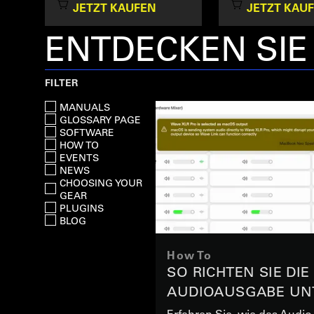
JETZT KAUFEN
JETZT KAU
ENTDECKEN SI
FILTER
MANUALS
GLOSSARY PAGE
SOFTWARE
HOW TO
EVENTS
NEWS
CHOOSING YOUR
GEAR
PLUGINS
BLOG
How To
SO RICHTEN SIE DIE
AUDIOAUSGABE UN
MACOS MIT WAVE X
Erfahren Sie, wie das Audio