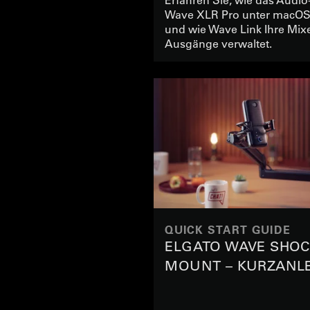
Wave XLR Pro unter macOS 
EIN
und wie Wave Link Ihre Mix
Ausgänge verwaltet.
QUICK START GUIDE
ELGATO WAVE SHO
MOUNT – KURZANL