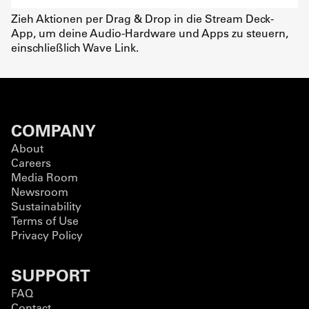
Zieh Aktionen per Drag & Drop in die Stream Deck-
App, um deine Audio-Hardware und Apps zu steuern,
einschließlich Wave Link.
COMPANY
About
Careers
Media Room
Newsroom
Sustainability
Terms of Use
Privacy Policy
SUPPORT
FAQ
Contact