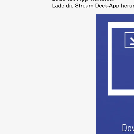
Lade die
Stream Deck-App
herun