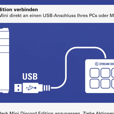
ition verbinden
Mini direkt an einen USB-Anschluss Ihres PCs oder 
Deck Mini Discord Edition anzupassen. Ziehe Aktione