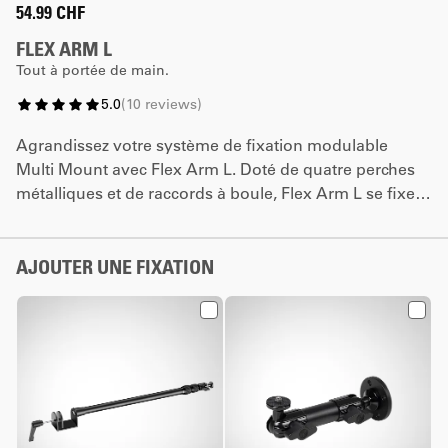
54.99 CHF
FLEX ARM L
Tout à portée de main.
5.0
(
10
reviews
)
Agrandissez votre système de fixation modulable
Multi Mount avec Flex Arm L. Doté de quatre perches
métalliques et de raccords à boule, Flex Arm L se fixe
sur votre Master Mount pour vous permettre d’avoir
plus d’appareils à portée de main et d’ajuster leur
position en trois dimensions.
AJOUTER UNE FIXATION